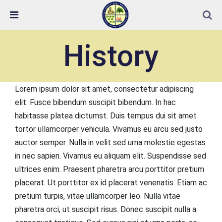
Skip Navigation
Detected no support in your browser for text to speech
widget
History
Lorem ipsum dolor sit amet, consectetur adipiscing
elit. Fusce bibendum suscipit bibendum. In hac
habitasse platea dictumst. Duis tempus dui sit amet
tortor ullamcorper vehicula. Vivamus eu arcu sed justo
auctor semper. Nulla in velit sed urna molestie egestas
in nec sapien. Vivamus eu aliquam elit. Suspendisse sed
ultrices enim. Praesent pharetra arcu porttitor pretium
placerat. Ut porttitor ex id placerat venenatis. Etiam ac
pretium turpis, vitae ullamcorper leo. Nulla vitae
pharetra orci, ut suscipit risus. Donec suscipit nulla a